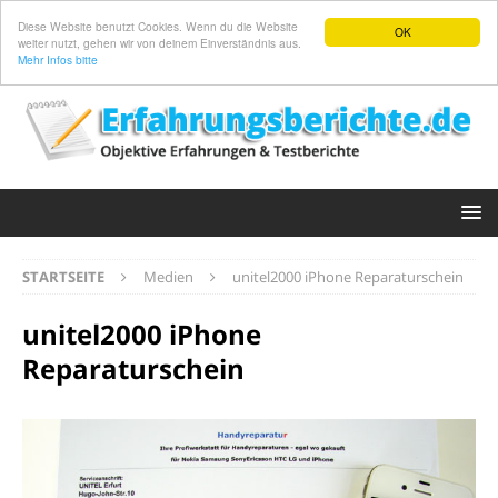
Diese Website benutzt Cookies. Wenn du die Website
OK
weiter nutzt, gehen wir von deinem Einverständnis aus.
Mehr Infos bitte
STARTSEITE
Medien
unitel2000 iPhone Reparaturschein
unitel2000 iPhone
Reparaturschein